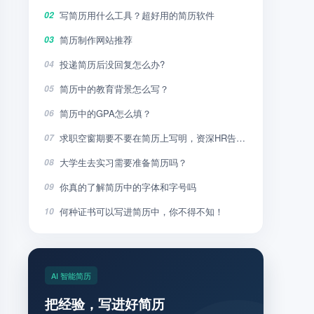
写简历用什么工具？超好用的简历软件
02
简历制作网站推荐
03
投递简历后没回复怎么办?
04
简历中的教育背景怎么写？
05
简历中的GPA怎么填？
06
求职空窗期要不要在简历上写明，资深HR告诉你
07
大学生去实习需要准备简历吗？
08
你真的了解简历中的字体和字号吗
09
何种证书可以写进简历中，你不得不知！
10
AI 智能简历
把经验，写进好简历