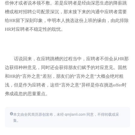
些伸才或者说本领不敷。若是应聘者是经由深思生虑的降薪跳
槽或相对招聘公司配景深沉，那末接下来的沟通中应聘者需要
给HR留下深刻印象，申明本人挑选这份上班的缘由，由此排除
HR对应聘者不稳定性的耽忧。
话说回来，在应聘跳槽的过程当中，应聘者不但会从HR那
边获得种种意见，同时还会获得朋友们赋予的对应意见。固然
和HR的“言外之意”差别，朋友们的“言外之意”大概会绝对粗
浅，但是作为应聘者，这些“言外之意”异样是你在挑选offer时
弗成疏忽的思量重点。
本文由全民简历原创发布，未经 qmjianli.com 同意，不得转载或采
集。