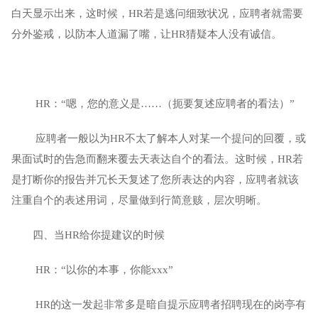
白天显示出来，这时候，HR若是逃问细致状况，应聘者就需要
分外鉴戒，以防本人道漏了嘴，让HR猜疑本人没有诚信。
 HR：“嗯，您的意义是……（扼要复述应聘者的看法）”
 应聘者一般以为HR不太了解本人对某一个提问的回覆，或
果面试时的告急而翻来覆去天表达自个的看法。这时候，HR若
是打断你的报告并冗长天复述了您所表达的内容，应聘者就该
注重自个的表述用词，尽量做到行简意赅，层次明晰。
四、当HR给你提建议的时候
 HR：“以你的本事，你能xxx”
 HR的这一发起非常多是暗自提示应聘者招聘现在的岗亭有