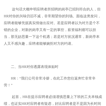
 这句话大概申明应聘者所招聘的岗亭已招到符合的人，但
HR对你的兴味仍旧不减，非常期望你的到场。面临这类发问，
应聘者能够凭据真实情做出应对。若是应聘者以为对方是个不
错的企业，对新的岗亭又有一定的掌控，薪资福利都可以担
当，那无妨思量一下这个机遇；若是对方状况通常，新岗亭本
人又不感兴趣，应聘者能够婉拒对方的约请。
二、
当HR对你透露表现体贴时
HR：“我们公司非常冷僻，在此工作您往返奔忙非常辛
劳！”
 起首，HR在提示应聘者必须谨慎思量上下班的工夫本钱成
绩，也证实HR对应聘者有疑虑，好比应聘者是不是因为长时间