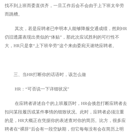
找不到上班而委直供齐，一旦工作后会不会由于上下班太辛劳
而跳槽。
 其次，若是应聘者已申明本人能够降服交通成绩，然则HR
仍旧透露表现出类似的“体贴”，那此次应试胜利的可行性不
大，HR只是拿“上下班辛劳”这个来由委宛天谢绝应聘者。
三、当HR打断你的话语时，该怎么做
 HR：“可否说一下详细状况”
 在应聘者讲述自个的上班履历时，HR会倏忽打断应聘者去
扣问某段履历或某件事情的细致状况。此时，应聘者必须注重
的是，HR大概正在凭据你的表述查对你的简历。比方，很多应
聘者在“裸辞”后会有一段空缺期，但它每每没有会在简历上明