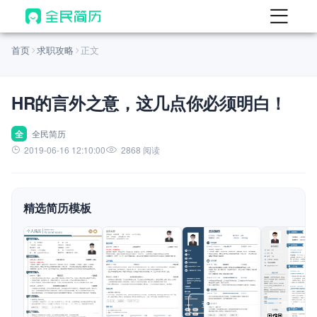
首页
首页
求职攻略
正文
热门
AI 简历工具
HR的言外之意，这几点你必须明白！
AI 生成简历
AI 优化简历
全
全民简历
2019-06-16 12:10:00
2868 阅读
AI 翻译简历
AI 诊断简历
精选简历模板
AI 模拟面试
面试自我介绍
New
AI 职场工具
简历模板
查看模板
查看模板
查看模板
查看模板