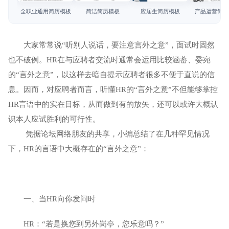
简历教程
全职业通用简历模板
简洁简历模板
应届生简历模板
产品运营简历
登录 / 注册
大家常常说“听别人说话，要注意言外之意”，面试时固然
也不破例。HR在与应聘者交流时通常会运用比较涵蓄、委宛
的“言外之意”，以这样去暗自提示应聘者很多不便于直说的信
息。因而，对应聘者而言，听懂HR的“言外之意”不但能够掌控
HR言语中的实在目标，从而做到有的放矢，还可以或许大概认
识本人应试胜利的可行性。
 凭据论坛网络朋友的共享，小编总结了在几种罕见情况
下，HR的言语中大概存在的“言外之意”：
一、当HR向你发问时
HR：“若是换您到另外岗亭，您乐意吗？”