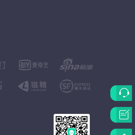
联
系
问
客
题