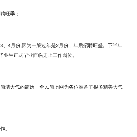
招聘旺季；
3、4月份,因为一般过年是2月份，年后招聘旺盛。下半年
的毕业生正式毕业面临走上工作岗位。
份简洁大气的简历，
全民简历网
为各位准备了很多精美大气
工作。