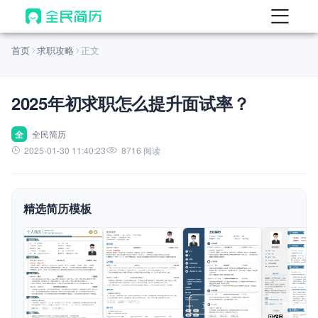
首页
首页
求职攻略
正文
热门
AI 简历工具
2025年初求职怎么提升面试率？
AI 生成简历
AI 优化简历
全
全民简历
2025-01-30 11:40:23
8716 阅读
AI 翻译简历
AI 诊断简历
精选简历模板
AI 模拟面试
面试自我介绍
New
AI 职场工具
简历模板
查看模板
查看模板
查看模板
查看模板