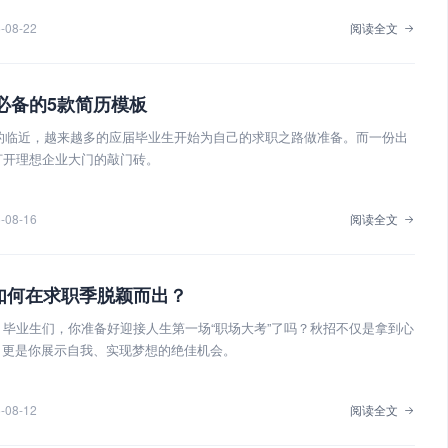
-08-22
阅读全文
招必备的5款简历模板
招的临近，越来越多的应届毕业生开始为自己的求职之路做准备。而一份出
打开理想企业大门的敲门砖。
-08-16
阅读全文
如何在求职季脱颖而出？
毕业生们，你准备好迎接人生第一场“职场大考”了吗？秋招不仅是拿到心
金期，更是你展示自我、实现梦想的绝佳机会。
-08-12
阅读全文