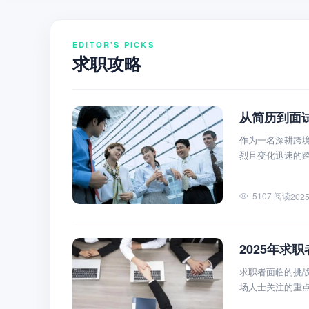
EDITOR'S PICKS
求职攻略
从简历到面
作为一名深耕跨
烈且变化迅速的
解析，帮助你精
5107 阅读
2025
2025年求
求职者面临的挑
场人士关注的重点
前就业形势及未