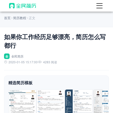
首页
首页
简历教程
正文
热门
AI 简历工具
如果你工作经历足够漂亮，简历怎么写
AI 生成简历
都行
AI 优化简历
AI 翻译简历
全
全民简历
2020-01-05 15:17:00
4283 阅读
AI 诊断简历
AI 模拟面试
精选简历模板
面试自我介绍
New
AI 职场工具
简历模板