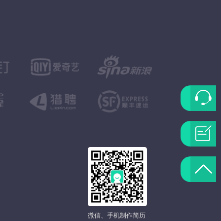
联
系
问
客
题
返
服
反
回
馈
微信、手机制作简历
顶