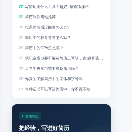
写简历用什么工具？超好用的简历软件
02
简历制作网站推荐
03
投递简历后没回复怎么办?
04
简历中的教育背景怎么写？
05
简历中的GPA怎么填？
06
求职空窗期要不要在简历上写明，资深HR告诉你
07
大学生去实习需要准备简历吗？
08
你真的了解简历中的字体和字号吗
09
何种证书可以写进简历中，你不得不知！
10
AI 智能简历
把经验，写进好简历