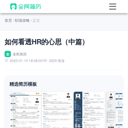
首页
首页
职场攻略
正文
热门
AI 简历工具
如何看透HR的心思（中篇）
AI 生成简历
AI 优化简历
全
全民简历
2020-01-10 18:08:00
3929 阅读
AI 翻译简历
AI 诊断简历
精选简历模板
AI 模拟面试
面试自我介绍
New
AI 职场工具
简历模板
查看模板
查看模板
查看模板
查看模板