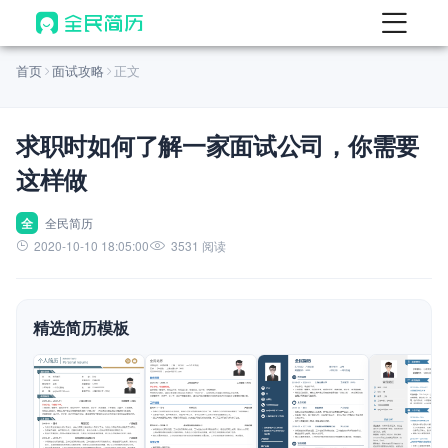
首页
首页
面试攻略
正文
热门
AI 简历工具
求职时如何了解一家面试公司，你需要
AI 生成简历
这样做
AI 优化简历
AI 翻译简历
全
全民简历
2020-10-10 18:05:00
3531 阅读
AI 诊断简历
AI 模拟面试
精选简历模板
面试自我介绍
New
AI 职场工具
简历模板