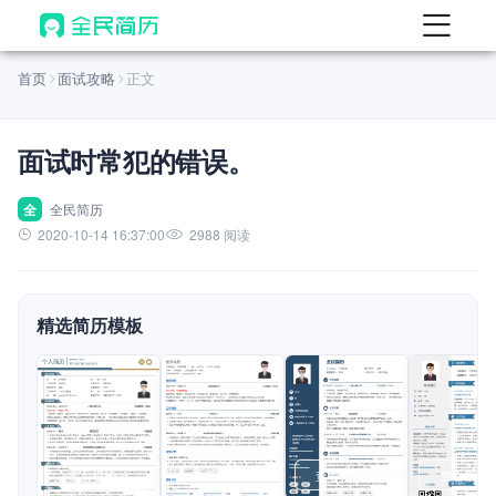
首页
首页
面试攻略
正文
热门
AI 简历工具
面试时常犯的错误。
AI 生成简历
AI 优化简历
全
全民简历
2020-10-14 16:37:00
2988 阅读
AI 翻译简历
AI 诊断简历
精选简历模板
AI 模拟面试
面试自我介绍
New
AI 职场工具
简历模板
查看模板
查看模板
查看模板
查看模板