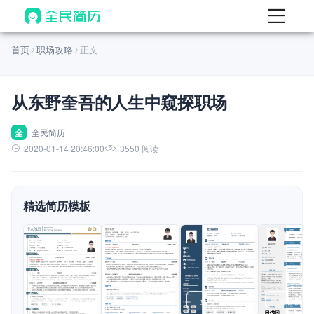
首页
首页
职场攻略
正文
热门
AI 简历工具
从东野奎吾的人生中窥探职场
AI 生成简历
AI 优化简历
全
全民简历
2020-01-14 20:46:00
3550 阅读
AI 翻译简历
AI 诊断简历
精选简历模板
AI 模拟面试
面试自我介绍
New
AI 职场工具
简历模板
查看模板
查看模板
查看模板
查看模板