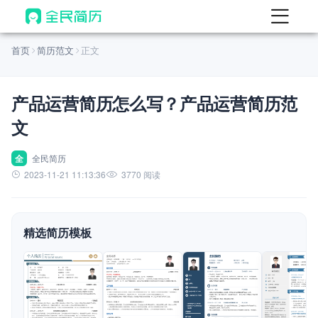
首页
首页
简历范文
正文
热门
AI 简历工具
产品运营简历怎么写？产品运营简历范
AI 生成简历
文
AI 优化简历
AI 翻译简历
全
全民简历
2023-11-21 11:13:36
3770 阅读
AI 诊断简历
AI 模拟面试
精选简历模板
面试自我介绍
New
AI 职场工具
简历模板