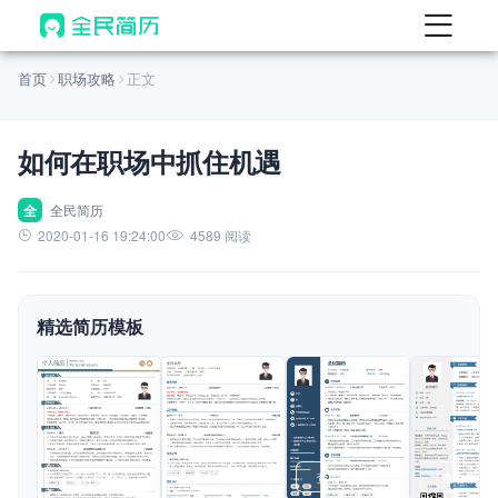
首页
首页
职场攻略
正文
热门
AI 简历工具
如何在职场中抓住机遇
AI 生成简历
AI 优化简历
全
全民简历
2020-01-16 19:24:00
4589 阅读
AI 翻译简历
AI 诊断简历
精选简历模板
AI 模拟面试
面试自我介绍
New
AI 职场工具
简历模板
查看模板
查看模板
查看模板
查看模板