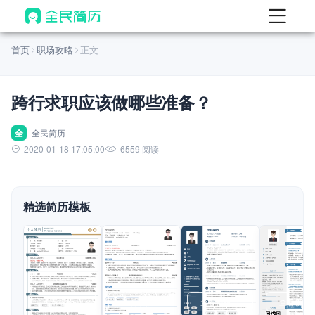
首页
首页
职场攻略
正文
热门
AI 简历工具
跨行求职应该做哪些准备？
AI 生成简历
AI 优化简历
全
全民简历
2020-01-18 17:05:00
6559 阅读
AI 翻译简历
AI 诊断简历
精选简历模板
AI 模拟面试
面试自我介绍
New
AI 职场工具
简历模板
查看模板
查看模板
查看模板
查看模板