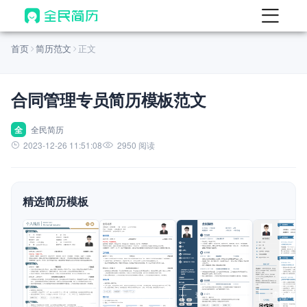
首页
首页
简历范文
正文
热门
AI 简历工具
合同管理专员简历模板范文
AI 生成简历
AI 优化简历
全
全民简历
2023-12-26 11:51:08
2950 阅读
AI 翻译简历
AI 诊断简历
精选简历模板
AI 模拟面试
面试自我介绍
New
AI 职场工具
简历模板
查看模板
查看模板
查看模板
查看模板