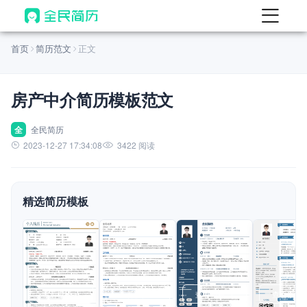
首页
首页
简历范文
正文
热门
AI 简历工具
房产中介简历模板范文
AI 生成简历
AI 优化简历
全
全民简历
2023-12-27 17:34:08
3422 阅读
AI 翻译简历
AI 诊断简历
精选简历模板
AI 模拟面试
面试自我介绍
New
AI 职场工具
简历模板
查看模板
查看模板
查看模板
查看模板