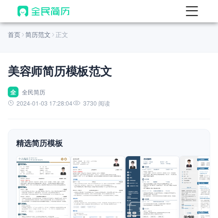
首页
首页
简历范文
正文
热门
AI 简历工具
美容师简历模板范文
AI 生成简历
AI 优化简历
全
全民简历
2024-01-03 17:28:04
3730 阅读
AI 翻译简历
AI 诊断简历
精选简历模板
AI 模拟面试
面试自我介绍
New
AI 职场工具
简历模板
查看模板
查看模板
查看模板
查看模板