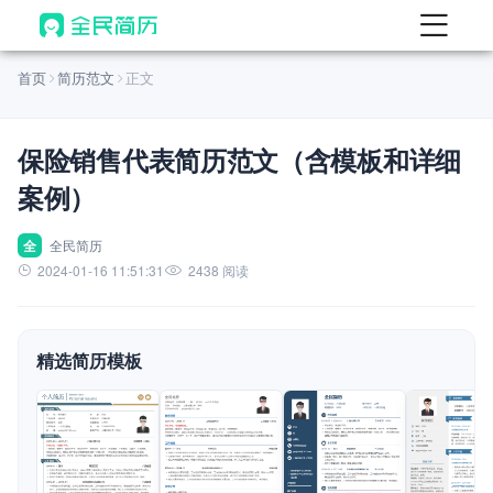
首页
首页
简历范文
正文
热门
AI 简历工具
保险销售代表简历范文（含模板和详细
AI 生成简历
案例）
AI 优化简历
AI 翻译简历
全
全民简历
2024-01-16 11:51:31
2438 阅读
AI 诊断简历
AI 模拟面试
精选简历模板
面试自我介绍
New
AI 职场工具
简历模板