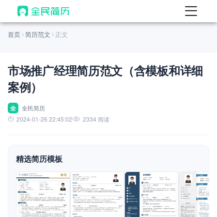
首页
首页
简历范文
正文
热门
AI 简历工具
市场推广经理简历范文（含模板和详细
AI 生成简历
案例）
AI 优化简历
AI 翻译简历
全
全民简历
2024-01-26 22:45:02
2334 阅读
AI 诊断简历
AI 模拟面试
精选简历模板
面试自我介绍
New
AI 职场工具
简历模板