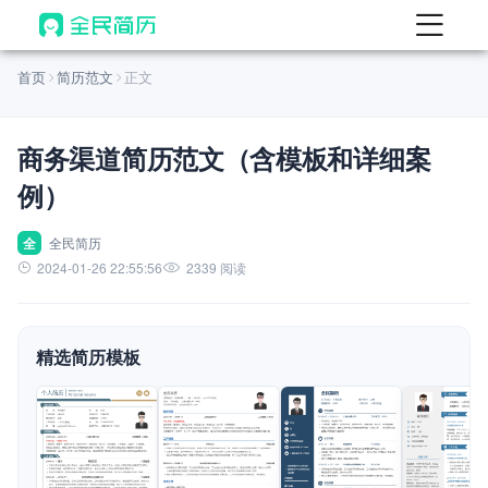
首页
首页
简历范文
正文
热门
AI 简历工具
商务渠道简历范文（含模板和详细案
AI 生成简历
例）
AI 优化简历
AI 翻译简历
全
全民简历
2024-01-26 22:55:56
2339 阅读
AI 诊断简历
AI 模拟面试
精选简历模板
面试自我介绍
New
AI 职场工具
简历模板