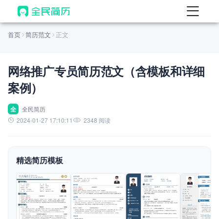
首页
首页
简历范文
正文
热门
AI 简历工具
网络推广专员简历范文（含模板和详细
AI 生成简历
案例）
AI 优化简历
AI 翻译简历
全
全民简历
2024-01-27 17:10:11
2348 阅读
AI 诊断简历
AI 模拟面试
精选简历模板
面试自我介绍
New
AI 职场工具
简历模板