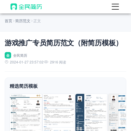
首页
首页
简历范文
正文
热门
AI 简历工具
游戏推广专员简历范文（附简历模板）
AI 生成简历
AI 优化简历
全
全民简历
2024-01-27 23:57:02
2916 阅读
AI 翻译简历
AI 诊断简历
精选简历模板
AI 模拟面试
面试自我介绍
New
AI 职场工具
简历模板
查看模板
查看模板
查看模板
查看模板