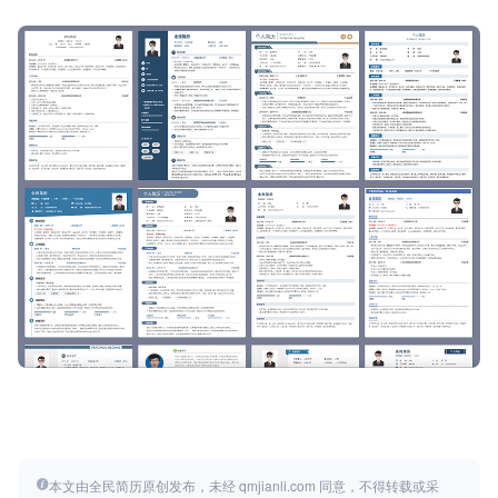
本文由全民简历原创发布，未经 qmjianli.com 同意，不得转载或采