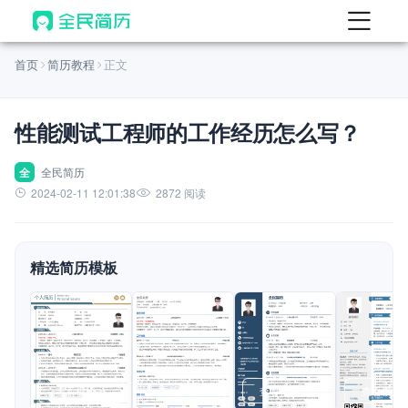
首页
首页
简历教程
正文
热门
AI 简历工具
性能测试工程师的工作经历怎么写？
AI 生成简历
AI 优化简历
全
全民简历
2024-02-11 12:01:38
2872 阅读
AI 翻译简历
AI 诊断简历
精选简历模板
AI 模拟面试
面试自我介绍
New
AI 职场工具
简历模板
查看模板
查看模板
查看模板
查看模板