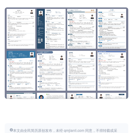
本文由全民简历原创发布，未经 qmjianli.com 同意，不得转载或采