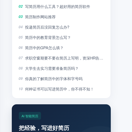
写简历用什么工具？超好用的简历软件
02
简历制作网站推荐
03
投递简历后没回复怎么办?
04
简历中的教育背景怎么写？
05
简历中的GPA怎么填？
06
求职空窗期要不要在简历上写明，资深HR告诉你
07
大学生去实习需要准备简历吗？
08
你真的了解简历中的字体和字号吗
09
何种证书可以写进简历中，你不得不知！
10
AI 智能简历
把经验，写进好简历