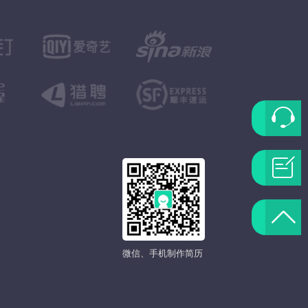
联
系
问
客
题
返
服
反
微信、手机制作简历
回
馈
顶