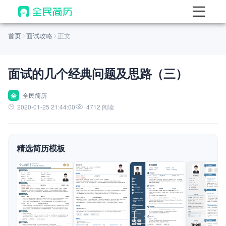
首页
首页
面试攻略
正文
热门
AI 简历工具
面试的几个经典问题及思路（三）
AI 生成简历
AI 优化简历
全
全民简历
2020-01-25 21:44:00
4712 阅读
AI 翻译简历
AI 诊断简历
精选简历模板
AI 模拟面试
面试自我介绍
New
AI 职场工具
简历模板
查看模板
查看模板
查看模板
查看模板