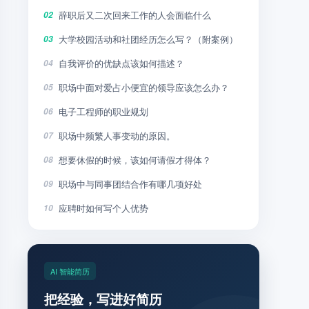
辞职后又二次回来工作的人会面临什么
02
大学校园活动和社团经历怎么写？（附案例）
03
自我评价的优缺点该如何描述？
04
职场中面对爱占小便宜的领导应该怎么办？
05
电子工程师的职业规划
06
职场中频繁人事变动的原因。
07
想要休假的时候，该如何请假才得体？
08
职场中与同事团结合作有哪几项好处
09
应聘时如何写个人优势
10
AI 智能简历
把经验，写进好简历