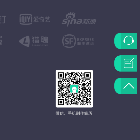
联
系
问
客
题
返
服
反
回
馈
微信、手机制作简历
顶
部