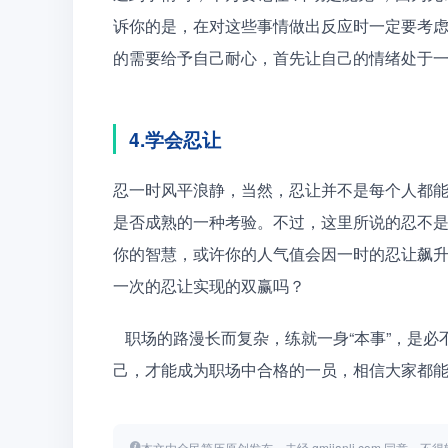
诉你的是，在对这些事情做出反应时一定要考
的需要给予自己耐心，首先让自己的情绪处于
4.学会忍让
忍一时风平浪静，当然，忍让并不是每个人都
是否成熟的一种考验。不过，这里所说的忍不是
你的智慧，或许你的人气值会因一时的忍让飙
一次的忍让实现的双赢吗？
   职场的路漫长而复杂，练就一身“本事”，是必不可少的，职场虽说是一个团体，但是个体只有做好了自
己，才能成为职场中合格的一员，相信大家都
本文由全民简历原创发布，未经 qmjianli.com 同意，