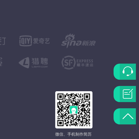
联
系
问
客
题
返
服
反
回
微信、手机制作简历