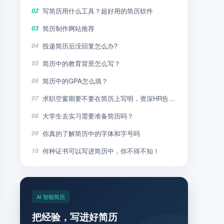
写简历用什么工具？超好用的简历软件
02
简历制作网站推荐
03
投递简历后没回复怎么办?
04
简历中的教育背景怎么写？
05
简历中的GPA怎么填？
06
求职空窗期要不要在简历上写明，资深HR告诉你
07
大学生去实习需要准备简历吗？
08
你真的了解简历中的字体和字号吗
09
何种证书可以写进简历中，你不得不知！
10
AI 智能简历
把经验，写进好简历