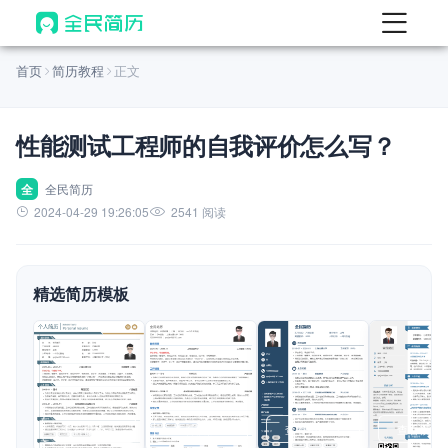
首页
首页
简历教程
正文
热门
AI 简历工具
性能测试工程师的自我评价怎么写？
AI 生成简历
AI 优化简历
全
全民简历
2024-04-29 19:26:05
2541 阅读
AI 翻译简历
AI 诊断简历
精选简历模板
AI 模拟面试
面试自我介绍
New
AI 职场工具
简历模板
查看模板
查看模板
查看模板
查看模板