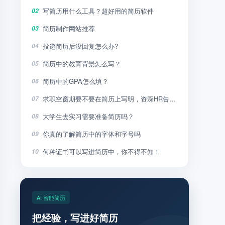
写简历用什么工具？超好用的简历软件
02
简历制作网站推荐
03
投递简历后没回复怎么办?
04
简历中的教育背景怎么写？
05
简历中的GPA怎么填？
06
求职空窗期要不要在简历上写明，资深HR告诉你
07
大学生去实习需要准备简历吗？
08
你真的了解简历中的字体和字号吗
09
何种证书可以写进简历中，你不得不知！
10
AI 智能简历
把经验，写进好简历