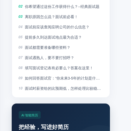
你希望通过这份工作获得什么？--经典面试题
02
离职原因怎么说？面试前必看！
03
面试前应该查阅应聘公司的什么信息？
04
提前多久到达面试地点最为合适？
05
面试都需要准备哪些资料？
06
面试遇熟人，要不要打招呼？
07
填写面试登记表有必要么？答案在这里！
08
如何回答面试官：“你未来3-5年的计划是什么”？
09
面试时薪资给的比预期低，怎样处理比较稳妥？
10
AI 智能简历
把经验，写进好简历