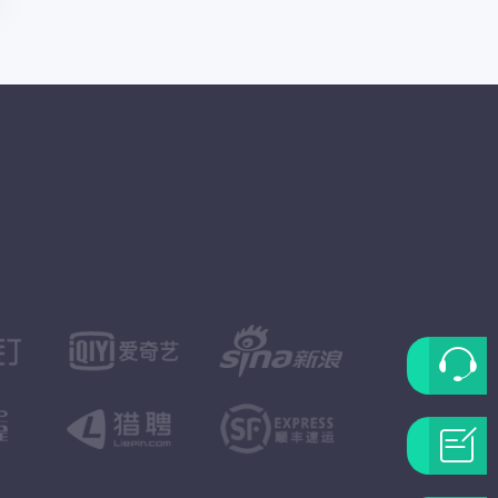
联
系
问
客