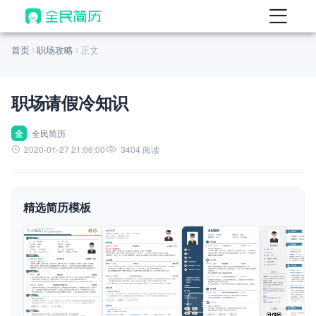
首页
首页
职场攻略
正文
热门
AI 简历工具
职场请假冷知识
AI 生成简历
AI 优化简历
全
全民简历
2020-01-27 21:06:00
3404 阅读
AI 翻译简历
AI 诊断简历
精选简历模板
AI 模拟面试
面试自我介绍
New
AI 职场工具
简历模板
查看模板
查看模板
查看模板
查看模板