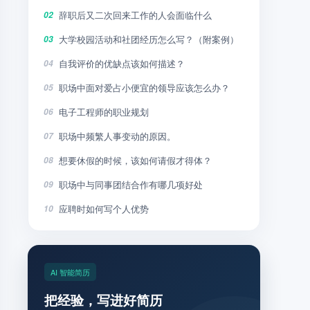
辞职后又二次回来工作的人会面临什么
02
大学校园活动和社团经历怎么写？（附案例）
03
自我评价的优缺点该如何描述？
04
职场中面对爱占小便宜的领导应该怎么办？
05
电子工程师的职业规划
06
职场中频繁人事变动的原因。
07
想要休假的时候，该如何请假才得体？
08
职场中与同事团结合作有哪几项好处
09
应聘时如何写个人优势
10
AI 智能简历
把经验，写进好简历