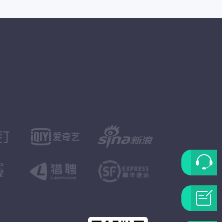
联
系
问
客