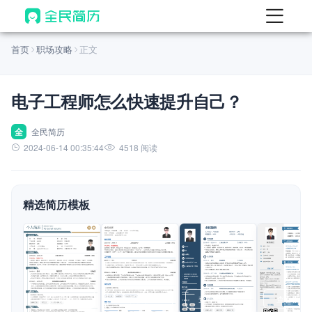
首页
首页
职场攻略
正文
热门
AI 简历工具
电子工程师怎么快速提升自己？
AI 生成简历
AI 优化简历
全
全民简历
2024-06-14 00:35:44
4518 阅读
AI 翻译简历
AI 诊断简历
精选简历模板
AI 模拟面试
面试自我介绍
New
AI 职场工具
简历模板
查看模板
查看模板
查看模板
查看模板