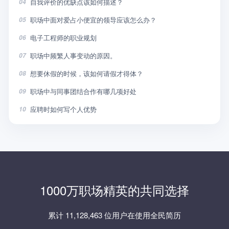
自我评价的优缺点该如何描述？
04
职场中面对爱占小便宜的领导应该怎么办？
05
电子工程师的职业规划
06
职场中频繁人事变动的原因。
07
想要休假的时候，该如何请假才得体？
08
职场中与同事团结合作有哪几项好处
09
应聘时如何写个人优势
10
1000万职场精英的共同选择
累计 11,128,463 位用户在使用全民简历