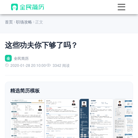
首页
首页
职场攻略
正文
热门
AI 简历工具
这些功夫你下够了吗？
AI 生成简历
AI 优化简历
全
全民简历
2020-01-28 20:10:00
3342 阅读
AI 翻译简历
AI 诊断简历
精选简历模板
AI 模拟面试
面试自我介绍
New
AI 职场工具
简历模板
查看模板
查看模板
查看模板
查看模板