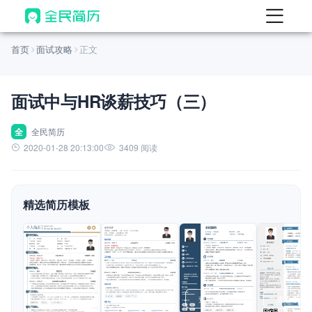
首页
首页
面试攻略
正文
热门
AI 简历工具
面试中与HR谈薪技巧（三）
AI 生成简历
AI 优化简历
全
全民简历
2020-01-28 20:13:00
3409 阅读
AI 翻译简历
AI 诊断简历
精选简历模板
AI 模拟面试
面试自我介绍
New
AI 职场工具
简历模板
查看模板
查看模板
查看模板
查看模板