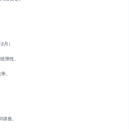
　
12月）　　
系统弹性。　　
署效率。　　
。　　
和讲座。　　