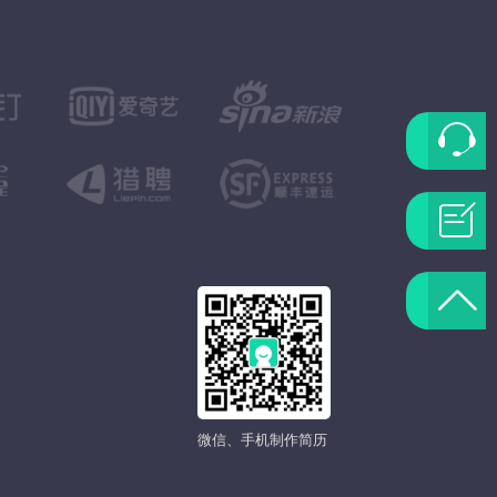
联
系
问
客
题
返
服
反
回
馈
顶
微信、手机制作简历
部