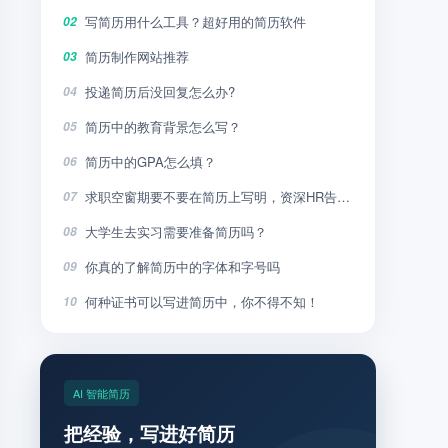
写简历用什么工具？超好用的简历软件
02
简历制作网站推荐
03
投递简历后没回复怎么办?
04
简历中的教育背景怎么写？
05
简历中的GPA怎么填？
06
求职空窗期要不要在简历上写明，资深HR告诉你
07
大学生去实习需要准备简历吗？
08
你真的了解简历中的字体和字号吗
09
何种证书可以写进简历中，你不得不知！
10
AI 智能简历
把经验，写进好简历