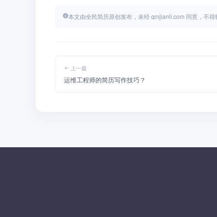
本文由全民简历原创发布，未经 qmjianli.com 同意，
上一篇
运维工程师的简历写作技巧？