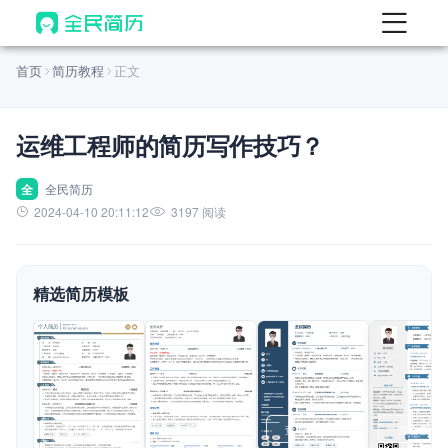
首页
首页
简历教程
正文
热门
AI 简历工具
运维工程师的简历写作技巧？
AI 生成简历
AI 优化简历
全
全民简历
2024-04-10 20:11:12
3197 阅读
AI 翻译简历
AI 诊断简历
精选简历模板
AI 模拟面试
面试自我介绍
New
AI 职场工具
简历模板
查看模板
查看模板
查看模板
查看模板