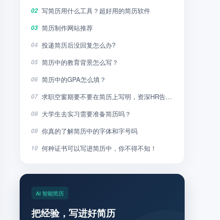
写简历用什么工具？超好用的简历软件
02
简历制作网站推荐
03
投递简历后没回复怎么办?
04
简历中的教育背景怎么写？
05
简历中的GPA怎么填？
06
求职空窗期要不要在简历上写明，资深HR告诉你
07
大学生去实习需要准备简历吗？
08
你真的了解简历中的字体和字号吗
09
何种证书可以写进简历中，你不得不知！
10
AI 智能简历
把经验，写进好简历