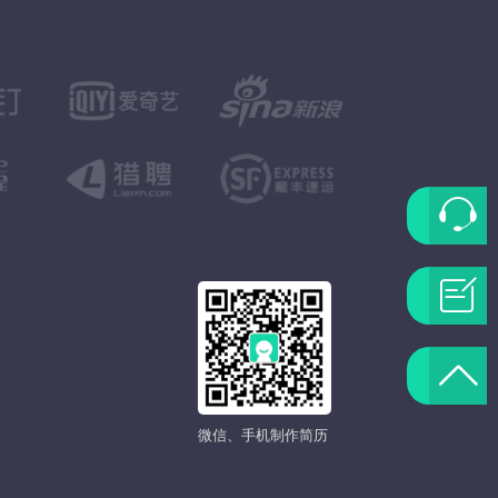
联
系
问
客
题
返
服
反
回
微信、手机制作简历
馈
顶