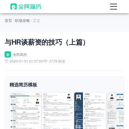
首页
首页
职场攻略
正文
热门
AI 简历工具
与HR谈薪资的技巧（上篇）
AI 生成简历
AI 优化简历
全
全民简历
2020-01-31 21:37:00
2778 阅读
AI 翻译简历
AI 诊断简历
精选简历模板
AI 模拟面试
面试自我介绍
New
AI 职场工具
简历模板
查看模板
查看模板
查看模板
查看模板