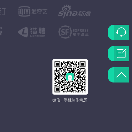
联
系
问
客
题
返
服
反
回
馈
微信、手机制作简历
顶
部