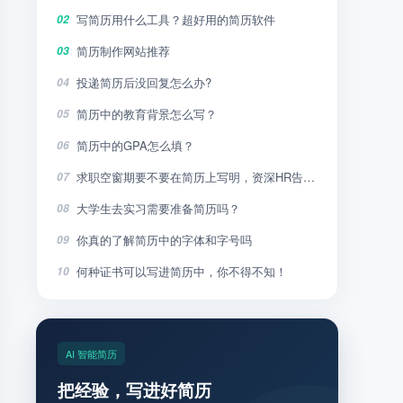
写简历用什么工具？超好用的简历软件
02
简历制作网站推荐
03
投递简历后没回复怎么办?
04
简历中的教育背景怎么写？
05
简历中的GPA怎么填？
06
求职空窗期要不要在简历上写明，资深HR告诉你
07
大学生去实习需要准备简历吗？
08
你真的了解简历中的字体和字号吗
09
何种证书可以写进简历中，你不得不知！
10
AI 智能简历
把经验，写进好简历