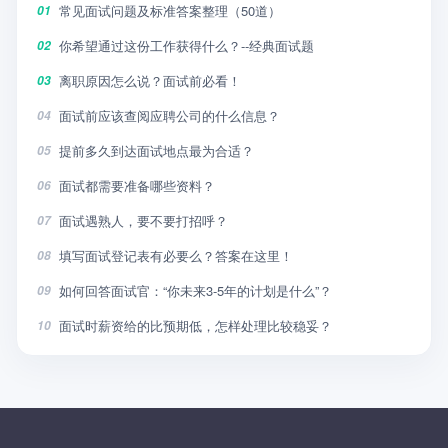
常见面试问题及标准答案整理（50道）
01
你希望通过这份工作获得什么？--经典面试题
02
离职原因怎么说？面试前必看！
03
面试前应该查阅应聘公司的什么信息？
04
提前多久到达面试地点最为合适？
05
面试都需要准备哪些资料？
06
面试遇熟人，要不要打招呼？
07
填写面试登记表有必要么？答案在这里！
08
如何回答面试官：“你未来3-5年的计划是什么”？
09
面试时薪资给的比预期低，怎样处理比较稳妥？
10