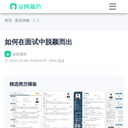
首页
首页
面试攻略
正文
热门
AI 简历工具
如何在面试中脱颖而出
AI 生成简历
AI 优化简历
全
全民简历
2020-02-06 15:00:00
2566 阅读
AI 翻译简历
AI 诊断简历
精选简历模板
AI 模拟面试
面试自我介绍
New
AI 职场工具
简历模板
查看模板
查看模板
查看模板
查看模板