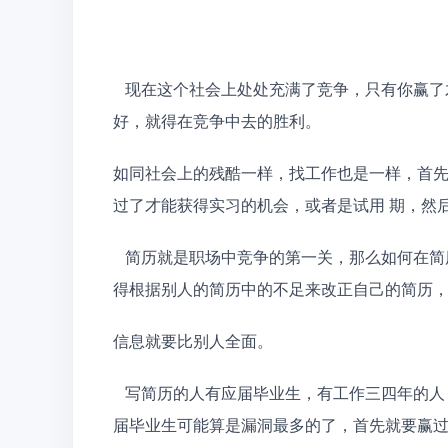
   现在这个社会上处处充满了竞争，只有你赢了才能够获得更好的机会，获得更好的待遇，所以要想过的
好，就得在竞争中去的胜利。
如同社会上的残酷一样，找工作也是一样，首
过了才能获得实习的机会，或者是试用 期，然
   简历就是职场中竞争的第一关，那么如何在简历中就赢呢?如何在简历中就比别人更胜一筹呢?那么你就
得根据别人的简历中的不足来改正自己的简历
信息就要比别人全面。
   写简历的人有应届毕业生，有工作三四年的人，有工作十年以上的人。他们写的简历水平各有不同。应
届毕业生可能算是漏洞最多的了，首先就要赢