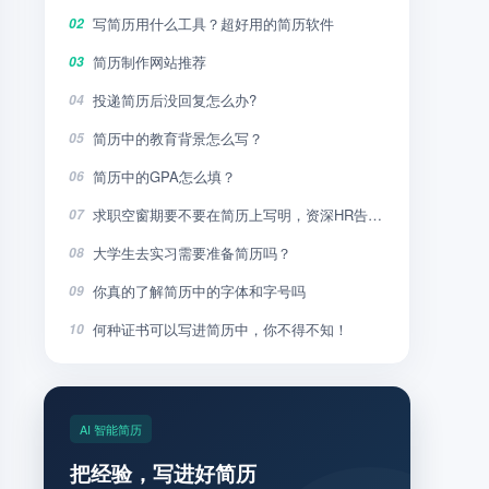
写简历用什么工具？超好用的简历软件
02
简历制作网站推荐
03
投递简历后没回复怎么办?
04
简历中的教育背景怎么写？
05
简历中的GPA怎么填？
06
求职空窗期要不要在简历上写明，资深HR告诉你
07
大学生去实习需要准备简历吗？
08
你真的了解简历中的字体和字号吗
09
何种证书可以写进简历中，你不得不知！
10
AI 智能简历
把经验，写进好简历