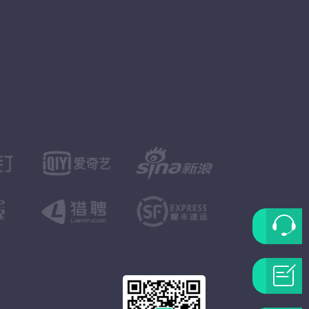
联
系
问
客