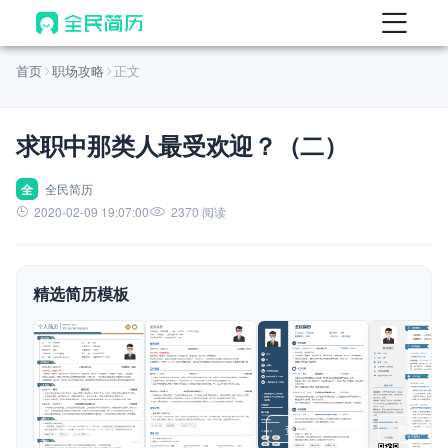
首页
首页
职场攻略
正文
热门
AI 简历工具
求职中那类人最受欢迎？（二）
AI 生成简历
AI 优化简历
全
全民简历
2020-02-09 19:07:00
2370 阅读
AI 翻译简历
AI 诊断简历
精选简历模板
AI 模拟面试
面试自我介绍
New
AI 职场工具
简历模板
查看模板
查看模板
查看模板
查看模板