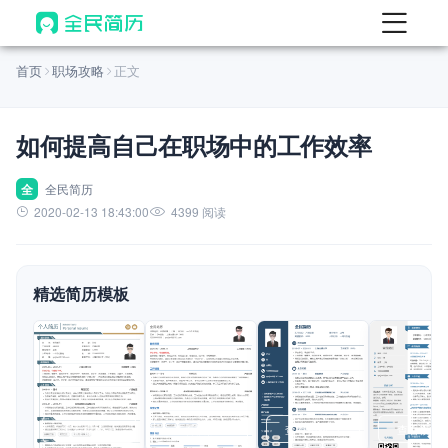
首页
首页
职场攻略
正文
热门
AI 简历工具
如何提高自己在职场中的工作效率
AI 生成简历
AI 优化简历
全
全民简历
2020-02-13 18:43:00
4399 阅读
AI 翻译简历
AI 诊断简历
精选简历模板
AI 模拟面试
面试自我介绍
New
AI 职场工具
简历模板
查看模板
查看模板
查看模板
查看模板