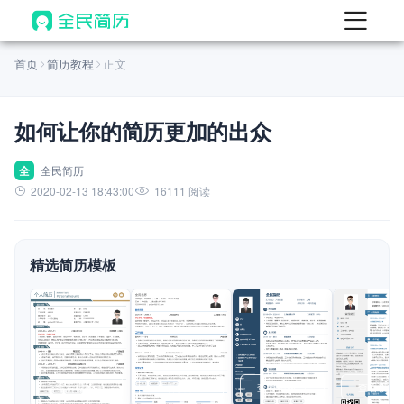
首页
首页
简历教程
正文
热门
AI 简历工具
如何让你的简历更加的出众
AI 生成简历
AI 优化简历
全
全民简历
2020-02-13 18:43:00
16111 阅读
AI 翻译简历
AI 诊断简历
精选简历模板
AI 模拟面试
面试自我介绍
New
AI 职场工具
简历模板
查看模板
查看模板
查看模板
查看模板