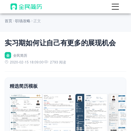
首页
首页
职场攻略
正文
热门
AI 简历工具
实习期如何让自己有更多的展现机会
AI 生成简历
AI 优化简历
全
全民简历
2020-02-15 18:09:00
2793 阅读
AI 翻译简历
AI 诊断简历
精选简历模板
AI 模拟面试
面试自我介绍
New
AI 职场工具
简历模板
查看模板
查看模板
查看模板
查看模板