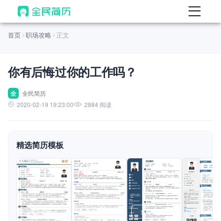
首页
首页
职场攻略
正文
热门
AI 简历工具
你有后悔过你的工作吗？
AI 生成简历
AI 优化简历
全
全民简历
2020-02-19 19:23:00
2884 阅读
AI 翻译简历
AI 诊断简历
精选简历模板
AI 模拟面试
面试自我介绍
New
AI 职场工具
简历模板
查看模板
查看模板
查看模板
查看模板