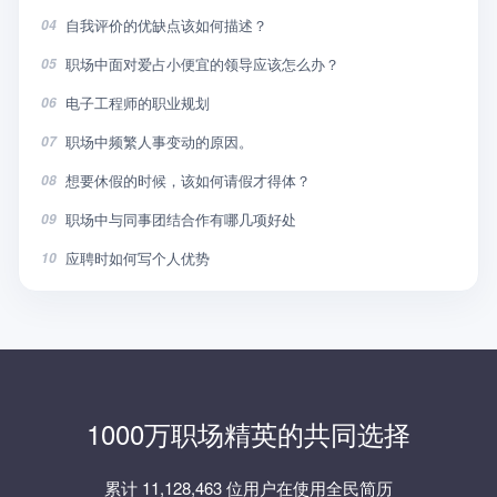
自我评价的优缺点该如何描述？
04
职场中面对爱占小便宜的领导应该怎么办？
05
电子工程师的职业规划
06
职场中频繁人事变动的原因。
07
想要休假的时候，该如何请假才得体？
08
职场中与同事团结合作有哪几项好处
09
应聘时如何写个人优势
10
1000万职场精英的共同选择
累计 11,128,463 位用户在使用全民简历